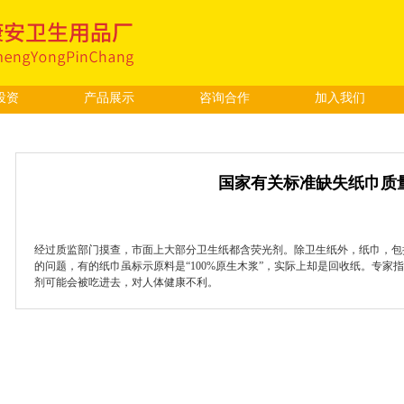
投资
产品展示
咨询合作
加入我们
国家有关标准缺失纸巾质
经过质监部门摸查，市面上大部分卫生纸都含荧光剂。除卫生纸外，纸巾，包
的问题，有的纸巾虽标示原料是“100%原生木浆”，实际上却是回收纸。专
剂可能会被吃进去，对人体健康不利。