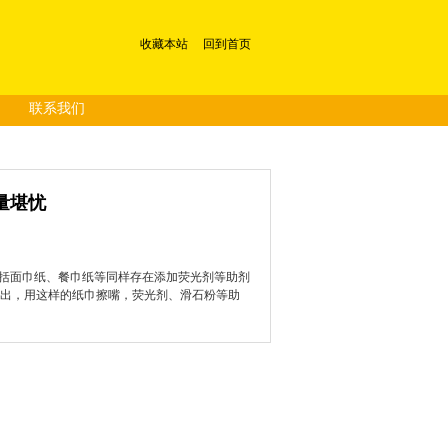
收藏本站
回到首页
联系我们
量堪忧
括面巾纸、餐巾纸等同样存在添加荧光剂等助剂
家指出，用这样的纸巾擦嘴，荧光剂、滑石粉等助